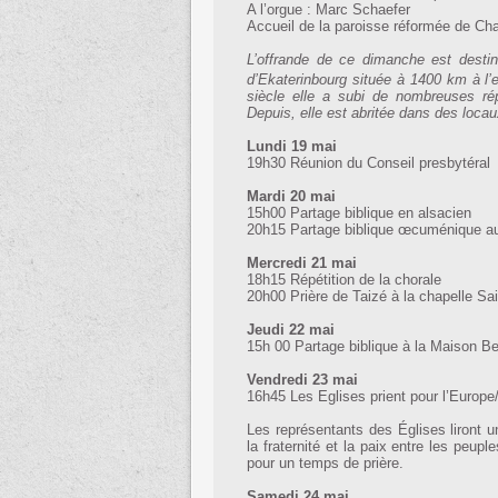
A l’orgue : Marc Schaefer
Accueil de la paroisse réformée de 
L’offrande de ce dimanche est destin
d’Ekaterinbourg située à 1400 km à l
siècle elle a subi de nombreuses ré
Depuis, elle est abritée dans des locaux
Lundi 19 mai
19h30 Réunion du Conseil presbytéral
Mardi 20 mai
15h00 Partage biblique en alsacien
20h15 Partage biblique œcuménique au
Mercredi 21 mai
18h15 Répétition de la chorale
20h00 Prière de Taizé à la chapelle Sa
Jeudi 22 mai
15h 00 Partage biblique à la Maison B
Vendredi 23 mai
16h45 Les Eglises prient pour l’Europ
Les représentants des Églises liront u
la fraternité et la paix entre les peupl
pour un temps de prière.
Samedi 24 mai