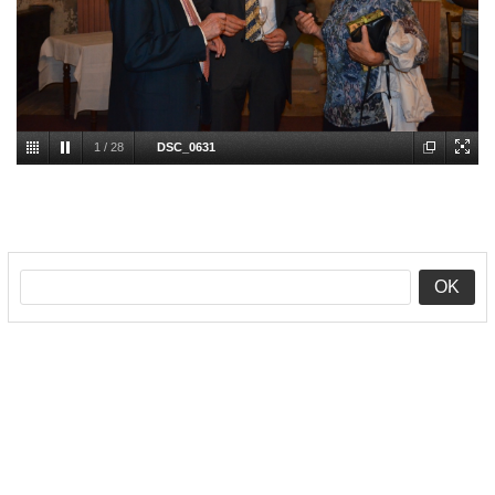
1
/
28
DSC_0631
OK