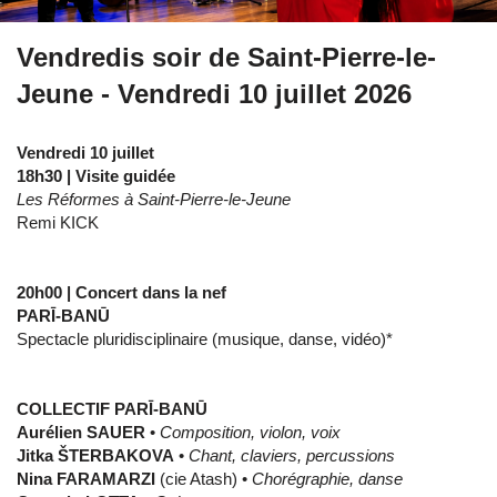
Vendredis soir de Saint-Pierre-le-
Jeune - Vendredi 10 juillet 2026
Vendredi 10 juillet
18h30 | Visite guidée
Les Réformes à Saint-Pierre-le-Jeune
Remi KICK
20h00 | Concert dans la nef
PAR
Ī
-BAN
Ū
Spectacle pluridisciplinaire (musique, danse, vidéo)*
COLLECTIF
PAR
Ī
-BAN
Ū
Aurélien SAUER
•
Composition, violon, voix
Jitka ŠTERBAKOVA
•
Chant, claviers, percussions
Nina FARAMARZI
(cie Atash) •
Chorégraphie, danse