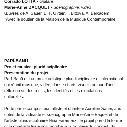
Corrado LOTTA
•
Guitare
Marie-Anne BACQUET
•
Scénographie, vidéo
Œuvres de A. Sauer, E. F. Girtain, I. Bittová, A. Belkacem
*Avec le soutien de la Maison de la Musique Contemporaine
____________________________________________________
____________________________________________________
_
PAR
Ī
-BAN
Ū
Projet musical pluridisciplinaire
Présentation du projet
Parī-Banū est un projet artistique pluridisciplinaire et international
qui réunit musique, vidéo, danse et arts visuels autour d’une
réflexion sur les récits, les identités et les circulations
culturelles.
Porté par le compositeur, altiste et chanteur Aurélien Sauer, aux
côtés de la vidéaste et scénographe Marie-Anne Baquet et de
l’artiste pluridisciplinaire Nina Faramarzi, le projet prend la forme
d’un objet artistique polymorphe, à la frontière du concert, du