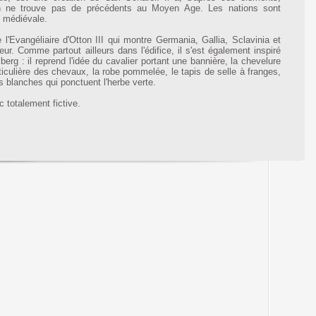
on ne trouve pas de précédents au Moyen Age. Les nations sont
e médiévale.
 l'Evangéliaire d'Otton III qui montre Germania, Gallia, Sclavinia et
ur. Comme partout ailleurs dans l'édifice, il s'est également inspiré
g : il reprend l'idée du cavalier portant une bannière, la chevelure
iculière des chevaux, la robe pommelée, le tapis de selle à franges,
rs blanches qui ponctuent l'herbe verte.
c totalement fictive.